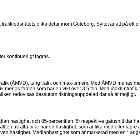
afikledsnätets olika delar inom Göteborg. Syftet är att på ett enke
r kontinuerligt lagras.
afik (ÅMVD), tung trafik och max-tim em. Med ÅMVD menas medelv
fik menas fordon som har en vikt över 3,5 ton. Med maxtimtrafik
iken redovisas dessutom riktningsuppdelad där så är möjligt.
ian hastighet och 85-percentilen för respektive gatusnitt där ha
ten av alla bilar har en hastighet, som är lika med eller lägre
given hastighet. Medianhastighet som är markerad med en * anger