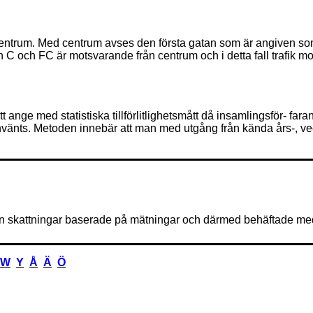
centrum. Med centrum avses den första gatan som är angiven som
C och FC är motsvarande från centrum och i detta fall trafik m
 ange med statistiska tillförlitlighetsmått då insamlingsför- fara
nts. Metoden innebär att man med utgång från kända års-, vecko
 skattningar baserade på mätningar och därmed behäftade med
W
Y
Å
Ä
Ö