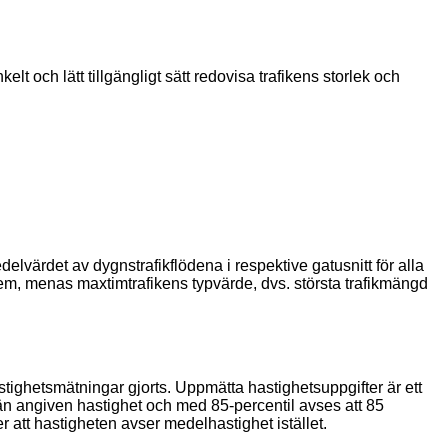
lt och lätt tillgängligt sätt redovisa trafikens storlek och
ärdet av dygnstrafikflödena i respektive gatusnitt för alla
 em, menas maxtimtrafikens typvärde, dvs. största trafikmängd
stighetsmätningar gjorts. Uppmätta hastighetsuppgifter är ett
 än angiven hastighet och med 85-percentil avses att 85
 att hastigheten avser medelhastighet istället.