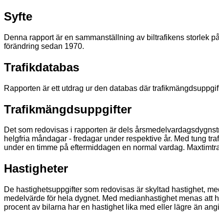
Syfte
Denna rapport är en sammanställning av biltrafikens storlek på tr
förändring sedan 1970.
Trafikdatabas
Rapporten är ett utdrag ur den databas där trafikmängdsuppgifte
Trafikmängdsuppgifter
Det som redovisas i rapporten är dels årsmedelvardagsdygnstr
helgfria måndagar - fredagar under respektive år. Med tung tra
under en timme på eftermiddagen en normal vardag. Maxtimtraf
Hastigheter
De hastighetsuppgifter som redovisas är skyltad hastighet, med
medelvärde för hela dygnet. Med medianhastighet menas att hälf
procent av bilarna har en hastighet lika med eller lägre än an