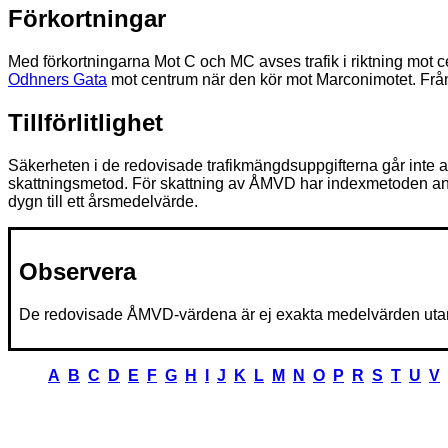
Förkortningar
Med förkortningarna Mot C och MC avses trafik i riktning mot 
Odhners Gata
mot centrum när den kör mot Marconimotet. Från 
Tillförlitlighet
Säkerheten i de redovisade trafikmängdsuppgifterna går inte att
skattningsmetod. För skattning av ÅMVD har indexmetoden anvä
dygn till ett årsmedelvärde.
Observera
De redovisade ÅMVD-värdena är ej exakta medelvärden utan
A
B
C
D
E
F
G
H
I
J
K
L
M
N
O
P
R
S
T
U
V