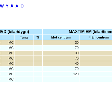
W
Y
Å
Ä
Ö
VD (bilar/dygn)
MAXTIM EM (bilar/timm
Tung
%
Mot centrum
Från centrum
0
MC
30
0
MC
70
0
MC
30
0
MC
70
0
MC
40
0
MC
70
0
MC
120
0
MC