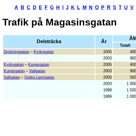
A
B
C
D
E
F
G
H
I
J
K
L
M
N
O
P
R
S
T
U
V
Trafik på
Magasinsgatan
ÅM
Delsträcka
År
Totalt
Drottninggatan
–
Kyrkogatan
2005
40
2003
90
Kyrkogatan
–
Kungsgatan
2005
40
Kungsgatan
–
Vallgatan
2003
90
Vallgatan
–
Södra Larmgatan
2005
50
2003
1 00
1998
1 50
1989
1 00