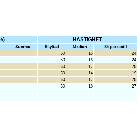
e)
HASTIGHET
Summa
Skyltad
Median
85-percentil
50
16
24
50
16
24
50
17
25
50
14
19
50
17
25
50
18
27