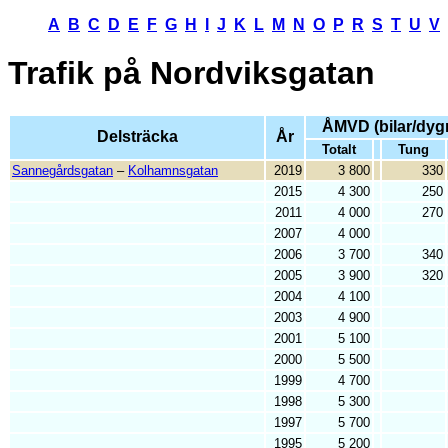
A
B
C
D
E
F
G
H
I
J
K
L
M
N
O
P
R
S
T
U
V
Trafik på
Nordviksgatan
ÅMVD (bilar/dyg
Delsträcka
År
Totalt
Tung
Sannegårdsgatan
–
Kolhamnsgatan
2019
3 800
330
2015
4 300
250
2011
4 000
270
2007
4 000
2006
3 700
340
2005
3 900
320
2004
4 100
2003
4 900
2001
5 100
2000
5 500
1999
4 700
1998
5 300
1997
5 700
1995
5 200