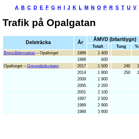
A
B
C
D
E
F
G
H
I
J
K
L
M
N
O
P
R
S
T
U
V
Trafik på
Opalgatan
ÅMVD (bilar/dygn)
Delsträcka
År
Totalt
Tung
%
Bronsåldersgatan
– Opaltorget
1989
1 400
1988
600
Opaltorget –
Grevegårdsvägen
2017
1 500
240
2014
1 800
250
2009
1 900
2005
2 200
2001
2 100
1997
2 500
1989
2 900
1988
3 800