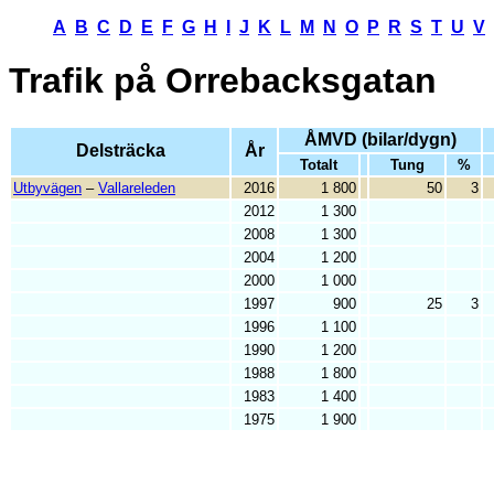
A
B
C
D
E
F
G
H
I
J
K
L
M
N
O
P
R
S
T
U
V
Trafik på
Orrebacksgatan
ÅMVD (bilar/dygn)
Delsträcka
År
Totalt
Tung
%
Utbyvägen
–
Vallareleden
2016
1 800
50
3
2012
1 300
2008
1 300
2004
1 200
2000
1 000
1997
900
25
3
1996
1 100
1990
1 200
1988
1 800
1983
1 400
1975
1 900