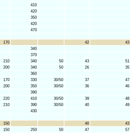
410
420
350
420
470
170
42
43
340
370
210
340
50
43
51
200
340
50
26
35
360
170
330
30/50
37
47
200
350
30/50
36
46
390
220
410
30/50
39
48
210
390
30/50
40
49
430
150
40
43
150
250
50
47
57