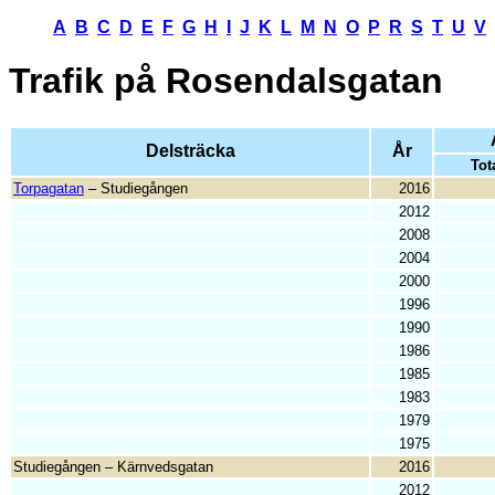
A
B
C
D
E
F
G
H
I
J
K
L
M
N
O
P
R
S
T
U
V
Trafik på
Rosendalsgatan
Delsträcka
År
Tot
Torpagatan
– Studiegången
2016
2012
2008
2004
2000
1996
1990
1986
1985
1983
1979
1975
Studiegången – Kärnvedsgatan
2016
2012