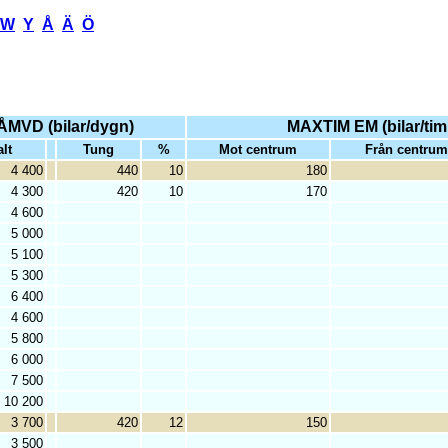
W
Y
Å
Ä
Ö
ÅMVD (bilar/dygn)
MAXTIM EM (bilar/ti
alt
Tung
%
Mot centrum
Från centrum
4 400
440
10
180
4 300
420
10
170
4 600
5 000
5 100
5 300
6 400
4 600
5 800
6 000
7 500
10 200
3 700
420
12
150
3 500