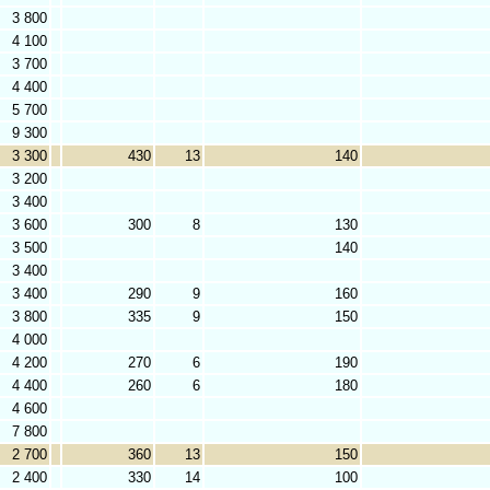
3 800
4 100
3 700
4 400
5 700
9 300
3 300
430
13
140
3 200
3 400
3 600
300
8
130
3 500
140
3 400
3 400
290
9
160
3 800
335
9
150
4 000
4 200
270
6
190
4 400
260
6
180
4 600
7 800
2 700
360
13
150
2 400
330
14
100