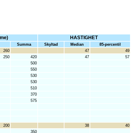
mme)
HASTIGHET
Summa
Skyltad
Median
85-percentil
260
47
49
250
420
47
57
500
550
530
530
510
370
575
200
38
40
350