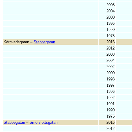
2008
2004
2000
1996
1990
1975
Kärnvedsgatan –
Stabbegatan
2016
2012
2008
2004
2002
2000
1998
1997
1996
1992
1991
1990
1975
Stabbegatan
–
Smörslottsgatan
2016
2012